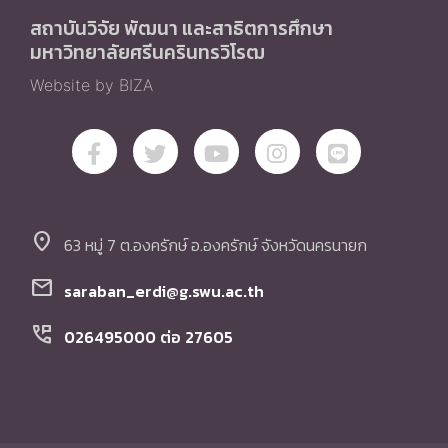
สถาบันวิจัย พัฒนา และสาธิตการศึกษา
มหาวิทยาลัยศรีนครินทรวิโรฒ
Website by BIZA
location_on
63 หมู่ 7 ต.องครักษ์ อ.องครักษ์ จังหวัดนครนายก
mail
saraban_erdi@g.swu.ac.th
perm_phone_msg
026495000 ต่อ 27605