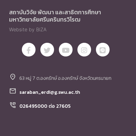
สถาบันวิจัย พัฒนา และสาธิตการศึกษา
มหาวิทยาลัยศรีนครินทรวิโรฒ
Website by BIZA
location_on
63 หมู่ 7 ต.องครักษ์ อ.องครักษ์ จังหวัดนครนายก
mail
saraban_erdi@g.swu.ac.th
perm_phone_msg
026495000 ต่อ 27605