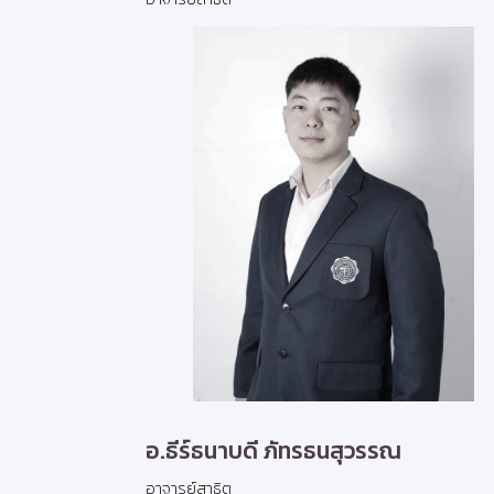
อ.ธีร์ธนาบดี ภัทรธนสุวรรณ
อาจารย์สาธิต