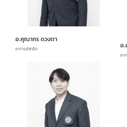
อ.คุณากร ดวงตา
อ.อ
อาจารย์สาธิต
อาจ