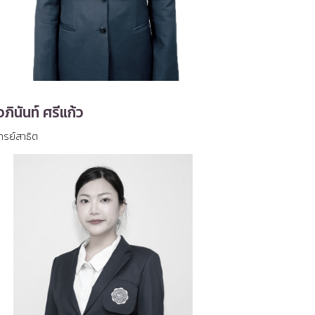
ภินันท์ ศรีแก้ว
ารย์สาธิต