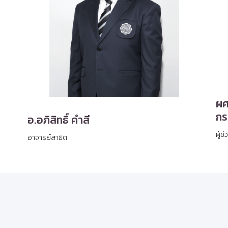
ผศ
กร
อ.อภิสิทธิ์ คำสี
ผู้
อาจารย์สาธิต