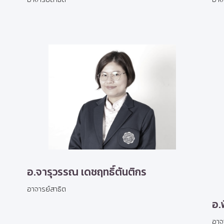
อ.จารุวรรณ เดชฤทธิ์ตันติกร
อาจารย์สาธิต
อ.
อาจ