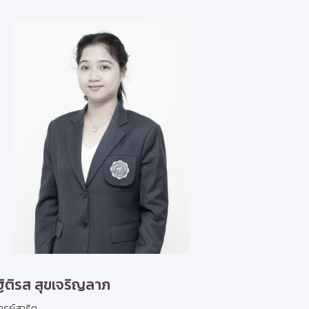
ฐิติรส สุขเจริญลาภ
ารย์สาธิต