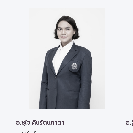
อ.ชูใจ คินรัตนภาดา
อ.
อาจารย์สาธิต
อาจ