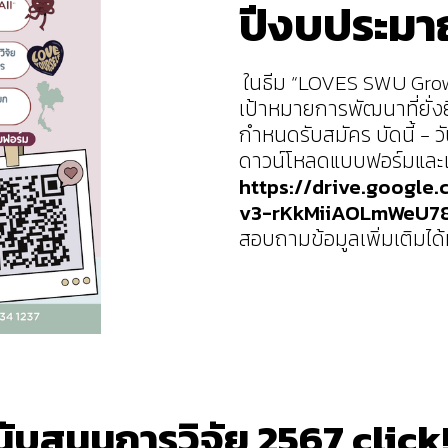
ปีงบประมา
ในธีม “LOVES SWU Growth
เป้าหมายการพัฒนาที่ยั่ง
กำหนดรับสมัคร บัดนี้ - วั
ดาวน์โหลดแบบฟอร์มและเอกส
https://drive.google
v3-rKkMiiAOLmWeU7
สอบถามข้อมูลเพิ่มเติมได้
ับสนุนการวิจัย 2567 click!