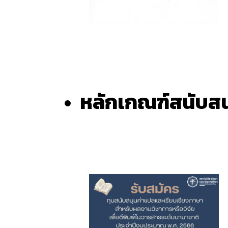
หลักเกณฑ์สนับสน