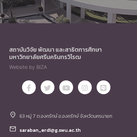
สถาบันวิจัย พัฒนา และสาธิตการศึกษา
มหาวิทยาลัยศรีนครินทรวิโรฒ
Website by BIZA
location_on
63 หมู่ 7 ต.องครักษ์ อ.องครักษ์ จังหวัดนครนายก
mail
saraban_erdi@g.swu.ac.th