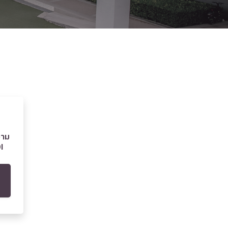
วาม
I