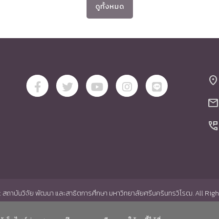
ดูทั้งหมด
location_on
mail
perm_phone_msg
สถาบันวิจัย พัฒนา และสาธิตการศึกษา มหาวิทยาลัยศรีนครินทรวิโรฒ. All Rig