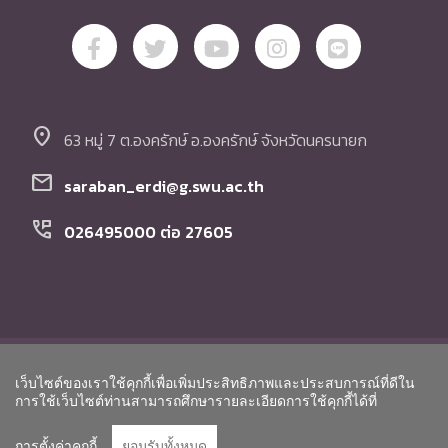
location_on
63 หมู่ 7 ต.องครักษ์ อ.องครักษ์ จังหวัดนครนายก
mail
saraban_erdi@g.swu.ac.th
perm_phone_msg
026495000 ต่อ 27605
© Copyright สถาบันวิจัย พัฒนา และสาธิตการศึกษา
เว็บไซต์ของเราใช้คุกกี้เพื่อเพิ่มประสิทธิภาพและประสบการณ์ที่ดีใน
มหาวิทยาลัยศรีนครินทรวิโรฒ. All Rights Reserved.
Go to To
การใช้เว็บไซต์ท่านสามารถศึกษารายละเอียดการใช้คุกกี้ได้ที่
การตั้งค่าคุกกี้
ยอมรับทั้งหมด