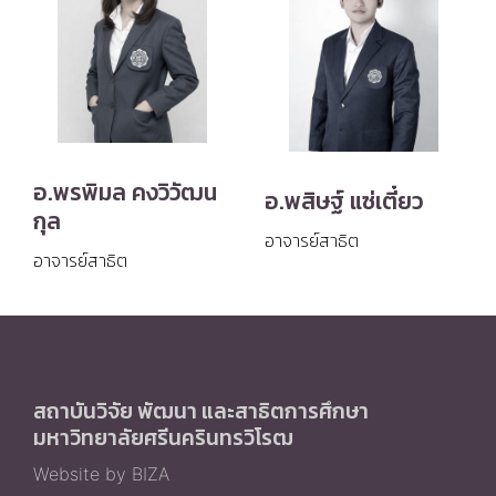
อ.พรพิมล คงวิวัฒน
อ.พสิษฐ์ แซ่เตี๋ยว
กุล
อาจารย์สาธิต
อาจารย์สาธิต
สถาบันวิจัย พัฒนา และสาธิตการศึกษา
มหาวิทยาลัยศรีนครินทรวิโรฒ
Website by BIZA