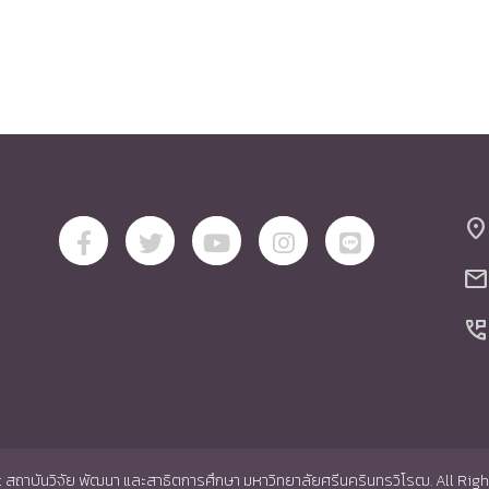
location_on
mail
perm_phone_msg
สถาบันวิจัย พัฒนา และสาธิตการศึกษา มหาวิทยาลัยศรีนครินทรวิโรฒ. All Rig