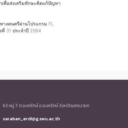
ื่อส่งเสริมทักษะคิดแก้ปัญหา
ยีทางดนตรีผ่านโปรแกรม FL
้งที่ 31 ประจำปี 2564
63 หมู่ 7 ต.องครักษ์ อ.องครักษ์ จังหวัดนครนายก
saraban_erdi@g.swu.ac.th