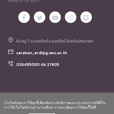
Website by BIZA
location_on
63 หมู่ 7 ต.องครักษ์ อ.องครักษ์ จังหวัดนครนายก
mail
saraban_erdi@g.swu.ac.th
perm_phone_msg
026495000 ต่อ 27605
© Copyright สถาบันวิจัย พัฒนา และสาธิตการศึกษา
เว็บไซต์ของเราใช้คุกกี้เพื่อเพิ่มประสิทธิภาพและประสบการณ์ที่ดีใน
มหาวิทยาลัยศรีนครินทรวิโรฒ. All Rights Reserved.
Go to To
การใช้เว็บไซต์ท่านสามารถศึกษารายละเอียดการใช้คุกกี้ได้ที่