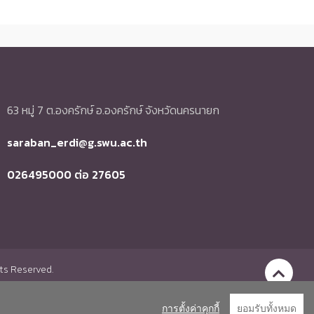
63 หมู่ 7 ต.องครักษ์ อ.องครักษ์ จังหวัดนครนายก
saraban_erdi@g.swu.ac.th
026495000 ต่อ 27605
hts Reserved.
Go to To
การตั้งค่าคุกกี้
ยอมรับทั้งหมด