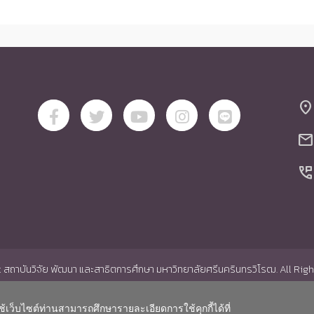
location_on
mail
perm_phone_msg
สถาบันวิจัย พัฒนา และสาธิตการศึกษา มหาวิทยาลัยศรีนครินทรวิโรฒ. All Rig
ช้เว็บไซต์ท่านสามารถศึกษารายละเอียดการใช้คุกกี้ได้ที่