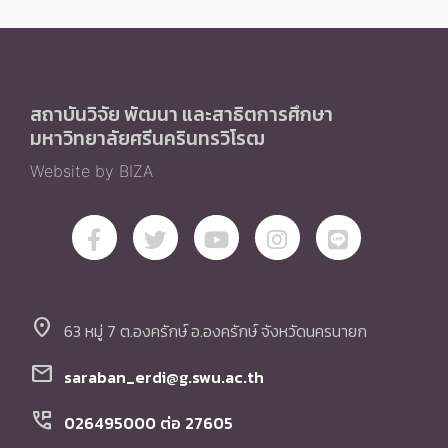
สถาบันวิจัย พัฒนา และสาธิตการศึกษา
มหาวิทยาลัยศรีนครินทรวิโรฒ
Website by BIZA
location_on
63 หมู่ 7 ต.องครักษ์ อ.องครักษ์ จังหวัดนครนายก
mail
saraban_erdi@g.swu.ac.th
perm_phone_msg
026495000 ต่อ 27605