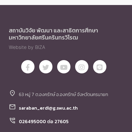
สถาบันวิจัย พัฒนา และสาธิตการศึกษา
มหาวิทยาลัยศรีนครินทรวิโรฒ
Website by BIZA
location_on
63 หมู่ 7 ต.องครักษ์ อ.องครักษ์ จังหวัดนครนายก
mail
saraban_erdi@g.swu.ac.th
perm_phone_msg
026495000 ต่อ 27605