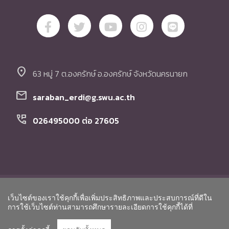
location_on
63 หมู่ 7 ต.องครักษ์ อ.องครักษ์ จังหวัดนครนายก
mail
saraban_erdi@g.swu.ac.th
perm_phone_msg
026495000 ต่อ 27605
© Copyright สถาบันวิจัย พัฒนา และสาธิตการศึกษา
เว็บไซต์ของเราใช้คุกกี้เพื่อเพิ่มประสิทธิภาพและประสบการณ์ที่ดีใน
มหาวิทยาลัยศรีนครินทรวิโรฒ. All Rights Reserved.
Go to To
การใช้เว็บไซต์ท่านสามารถศึกษารายละเอียดการใช้คุกกี้ได้ที่