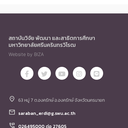
สถาบันวิจัย พัฒนา และสาธิตการศึกษา
มหาวิทยาลัยศรีนครินทรวิโรฒ
Website by BIZA
location_on
63 หมู่ 7 ต.องครักษ์ อ.องครักษ์ จังหวัดนครนายก
mail
saraban_erdi@g.swu.ac.th
perm_phone_msg
026495000 ต่อ 27605