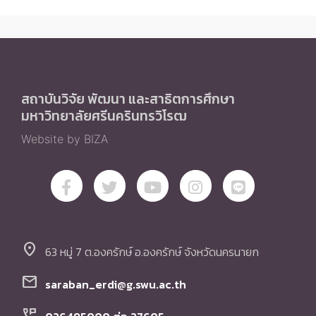
สถาบันวิจัย พัฒนา และสาธิตการศึกษา
มหาวิทยาลัยศรีนครินทรวิโรฒ
Website by BIZA
location_on
63 หมู่ 7 ต.องครักษ์ อ.องครักษ์ จังหวัดนครนายก
mail
saraban_erdi@g.swu.ac.th
perm_phone_msg