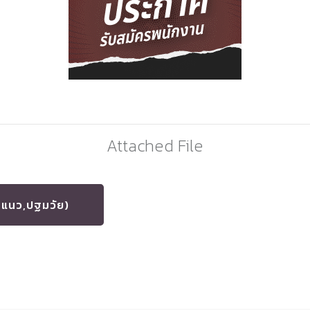
Attached File
ะแนว,ปฐมวัย)