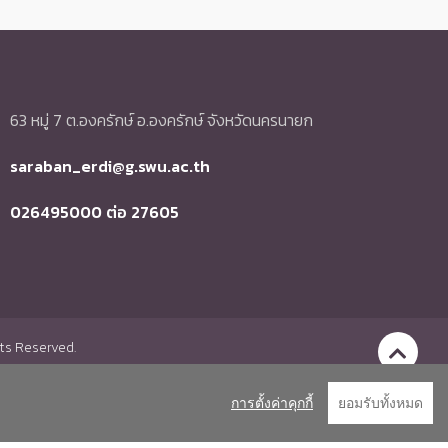
63 หมู่ 7 ต.องครักษ์ อ.องครักษ์ จังหวัดนครนายก
saraban_erdi@g.swu.ac.th
026495000 ต่อ 27605
hts Reserved.
Go to To
การตั้งค่าคุกกี้
ยอมรับทั้งหมด