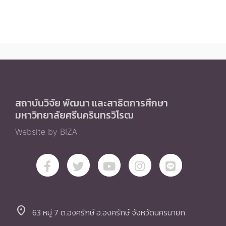
สถาบันวิจัย พัฒนา และสาธิตการศึกษา
มหาวิทยาลัยศรีนครินทรวิโรฒ
Website by BIZA
location_on
63 หมู่ 7 ต.องครักษ์ อ.องครักษ์ จังหวัดนครนายก