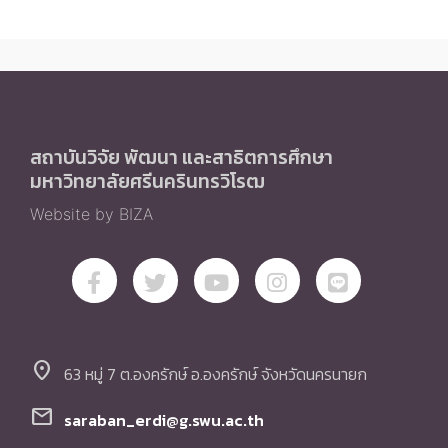
สถาบันวิจัย พัฒนา และสาธิตการศึกษา
มหาวิทยาลัยศรีนครินทรวิโรฒ
Website by BIZA
location_on
63 หมู่ 7 ต.องครักษ์ อ.องครักษ์ จังหวัดนครนายก
mail
saraban_erdi@g.swu.ac.th