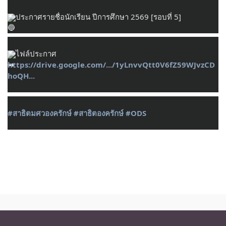
ประกาศรายชื่อนักเรียน ปีการศึกษา 2569 [รอบที่ 5]
ไฟล์ประกาศ 
https://drive.google.com/.../1yLnvvQtt0V6fZ59WJvzCD
hoQH...
#สาธิตมศวองครักษ์
#สาธิตองครักษ์
#ODS