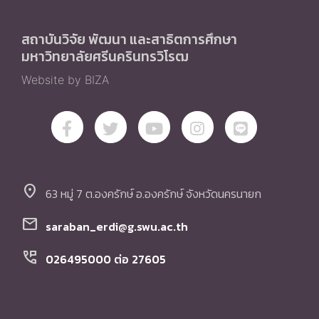
สถาบันวิจัย พัฒนา และสาธิตการศึกษา
มหาวิทยาลัยศรีนครินทรวิโรฒ
Website by BIZA
location_on
63 หมู่ 7 ต.องครักษ์ อ.องครักษ์ จังหวัดนครนายก
mail
saraban_erdi@g.swu.ac.th
perm_phone_msg
026495000 ต่อ 27605