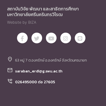
สถาบันวิจัย พัฒนา และสาธิตการศึกษา
มหาวิทยาลัยศรีนครินทรวิโรฒ
Website by BIZA
location_on
63 หมู่ 7 ต.องครักษ์ อ.องครักษ์ จังหวัดนครนายก
mail
saraban_erdi@g.swu.ac.th
perm_phone_msg
026495000 ต่อ 27605