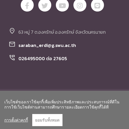
location_on
63 หมู่ 7 ต.องครักษ์ อ.องครักษ์ จังหวัดนครนายก
mail
saraban_erdi@g.swu.ac.th
perm_phone_msg
026495000 ต่อ 27605
© Copyright สถาบันวิจัย พัฒนา และสาธิตการศึกษา
เว็บไซต์ของเราใช้คุกกี้เพื่อเพิ่มประสิทธิภาพและประสบการณ์ที่ดีใน
มหาวิทยาลัยศรีนครินทรวิโรฒ. All Rights Reserved.
Go to To
การใช้เว็บไซต์ท่านสามารถศึกษารายละเอียดการใช้คุกกี้ได้ที่
การตั้งค่าคุกกี้
ยอมรับทั้งหมด