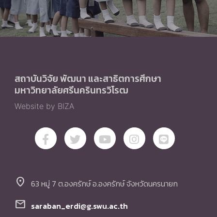
สถาบันวิจัย พัฒนา และสาธิตการศึกษา
มหาวิทยาลัยศรีนครินทรวิโรฒ
Website by BIZA
location_on
63 หมู่ 7 ต.องครักษ์ อ.องครักษ์ จังหวัดนครนายก
mail
saraban_erdi@g.swu.ac.th