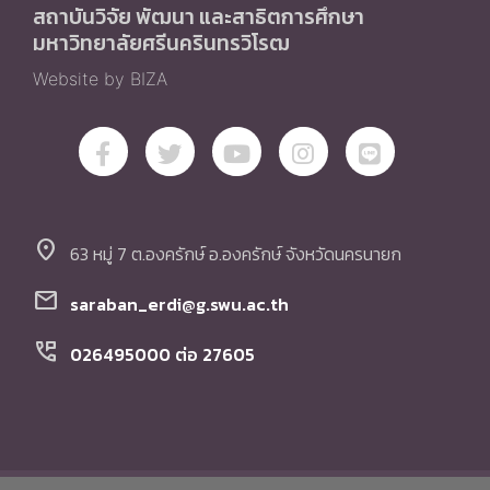
สถาบันวิจัย พัฒนา และสาธิตการศึกษา
มหาวิทยาลัยศรีนครินทรวิโรฒ
Website by BIZA
location_on
63 หมู่ 7 ต.องครักษ์ อ.องครักษ์ จังหวัดนครนายก
mail
saraban_erdi@g.swu.ac.th
perm_phone_msg
026495000 ต่อ 27605