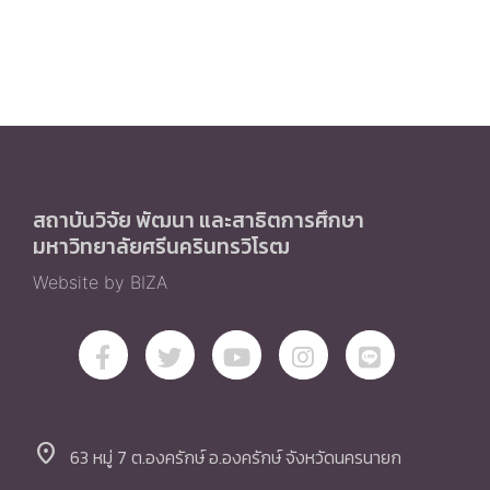
สถาบันวิจัย พัฒนา และสาธิตการศึกษา
มหาวิทยาลัยศรีนครินทรวิโรฒ
Website by BIZA
location_on
63 หมู่ 7 ต.องครักษ์ อ.องครักษ์ จังหวัดนครนายก