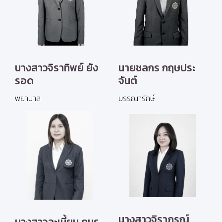
นางสาวจิราทิพย์ ยัง
นายชลกร กฤษประ
รอด
จันต์
พยาบาล
บรรณารักษ์
นางสาวจิราภรณ์
นางสาวละเมี้ยน ภมร