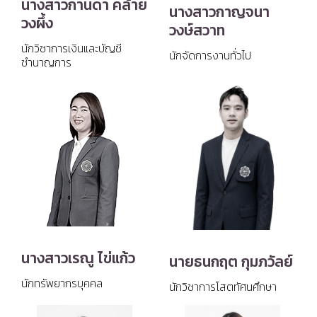
นางสาวกานดา คล้าย
นางสาวกาญจนา
วงผึ้ง
วงษ์สวาท
นักวิชาการเงินและบัญชี
นักจัดการงานทั่วไป
ชำนาญการ
นางสาวเรณู ไข่แก้ว
นายธนกฤต กุมภวัลย์
นักทรัพยากรบุคคล
นักวิชาการโสตทัศนศึกษา