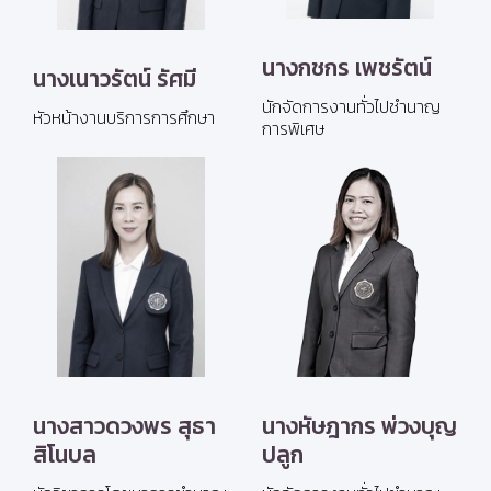
นางกชกร เพชรัตน์
นางเนาวรัตน์ รัศมี
นักจัดการงานทั่วไปชำนาญ
หัวหน้างานบริการการศึกษา
การพิเศษ
นางสาวดวงพร สุธา
นางหัษฎากร พ่วงบุญ
สิโนบล
ปลูก