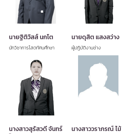
นายฐิติวัสส์ นกโต
นายดุสิต แสงสว่าง
นักวิชาการโสตทัศนศึกษา
ผู้ปฏิบัติงานช่าง
นางสาวสุรัสวดี จันทร์
นางสาววราภรณ์ ไม้