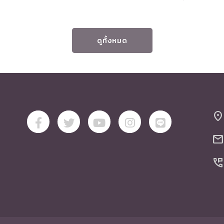
ดูทั้งหมด
location_on
mail
perm_phone_msg