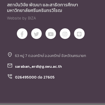
สถาบันวิจัย พัฒนา และสาธิตการศึกษา
มหาวิทยาลัยศรีนครินทรวิโรฒ
Website by BIZA
location_on
63 หมู่ 7 ต.องครักษ์ อ.องครักษ์ จังหวัดนครนายก
mail
saraban_erdi@g.swu.ac.th
perm_phone_msg
026495000 ต่อ 27605