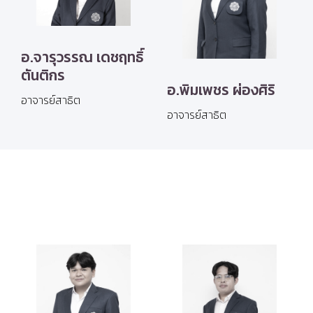
อ.จารุวรรณ เดชฤทธิ์
ตันติกร
อ.พิมเพชร ผ่องศิริ
อาจารย์สาธิต
อาจารย์สาธิต