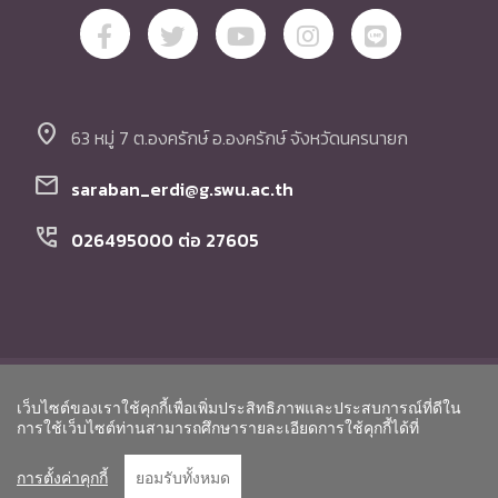
location_on
63 หมู่ 7 ต.องครักษ์ อ.องครักษ์ จังหวัดนครนายก
mail
saraban_erdi@g.swu.ac.th
perm_phone_msg
026495000 ต่อ 27605
© Copyright สถาบันวิจัย พัฒนา และสาธิตการศึกษา
เว็บไซต์ของเราใช้คุกกี้เพื่อเพิ่มประสิทธิภาพและประสบการณ์ที่ดีใน
มหาวิทยาลัยศรีนครินทรวิโรฒ. All Rights Reserved.
Go to To
การใช้เว็บไซต์ท่านสามารถศึกษารายละเอียดการใช้คุกกี้ได้ที่
การตั้งค่าคุกกี้
ยอมรับทั้งหมด