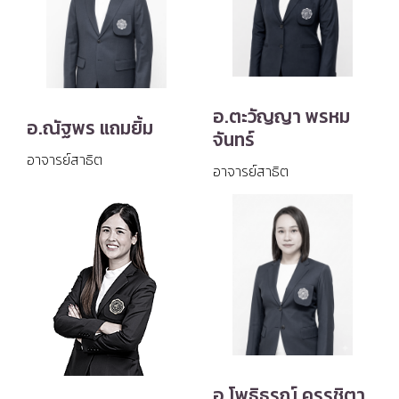
อ.ตะวัญญา พรหม
อ.ณัฐพร แถมยิ้ม
จันทร์
อาจารย์สาธิต
อาจารย์สาธิต
อ.โพธิธรณ์ ครรชิตา