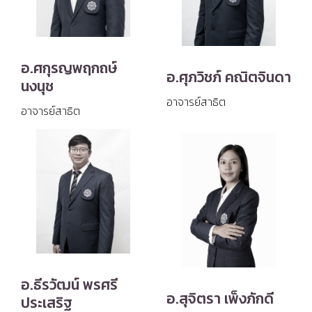
อ.ศกุรญพฤกถษ์
อ.ศุภวิชภ์ คณิตจินดา
นงนุช
อาจารย์สาธิต
อาจารย์สาธิต
อ.ธีรวัฒน์ พรศรี
อ.สุจิตรา เพ็งภักดี
ประเสริฐ