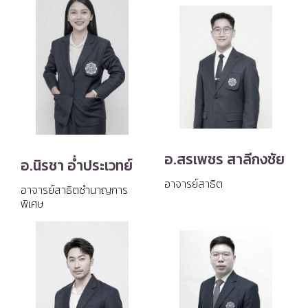
อ.สรเพชร สาลีกงชัย
อ.นิรชา อ่ำประเวทย์
อาจารย์สาธิต
อาจารย์สาธิตชำนาญการ
พิเศษ