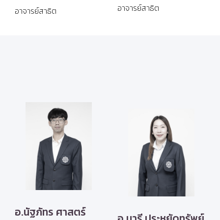
อาจารย์สาธิต
อาจารย์สาธิต
อ.นัฐภัทร ศาสตร์
อ.นารี ประหยัดทรัพย์