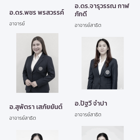
อ.ดร.จารุวรรณ กาฬ
อ.ดร.พชร พรสวรรค์
ภักดี
อาจารย์
อาจารย์สาธิต
อ.ปัฐวี จำปา
อ.สุพัตรา เสภัยยันต์
อาจารย์สาธิต
อาจารย์สาธิต