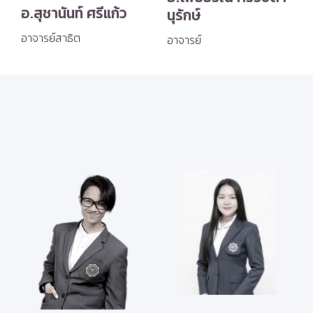
อ.สุชานันท์ ศรีแก้ว
นุรักษ์
อาจารย์สาธิต
อาจารย์