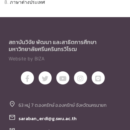
8. ภาษาต่างประเทศ
สถาบันวิจัย พัฒนา และสาธิตการศึกษา
มหาวิทยาลัยศรีนครินทรวิโรฒ
Website by BIZA
location_on
63 หมู่ 7 ต.องครักษ์ อ.องครักษ์ จังหวัดนครนายก
mail
saraban_erdi@g.swu.ac.th