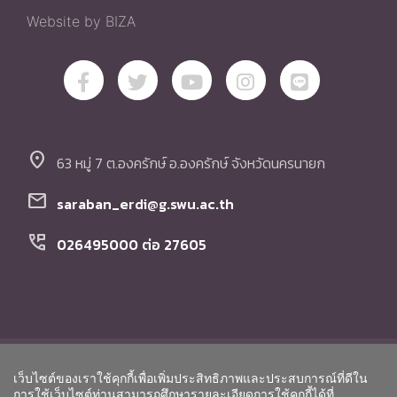
Website by BIZA
location_on
63 หมู่ 7 ต.องครักษ์ อ.องครักษ์ จังหวัดนครนายก
mail
saraban_erdi@g.swu.ac.th
perm_phone_msg
026495000 ต่อ 27605
© Copyright สถาบันวิจัย พัฒนา และสาธิตการศึกษา
เว็บไซต์ของเราใช้คุกกี้เพื่อเพิ่มประสิทธิภาพและประสบการณ์ที่ดีใน
มหาวิทยาลัยศรีนครินทรวิโรฒ. All Rights Reserved.
Go to To
การใช้เว็บไซต์ท่านสามารถศึกษารายละเอียดการใช้คุกกี้ได้ที่