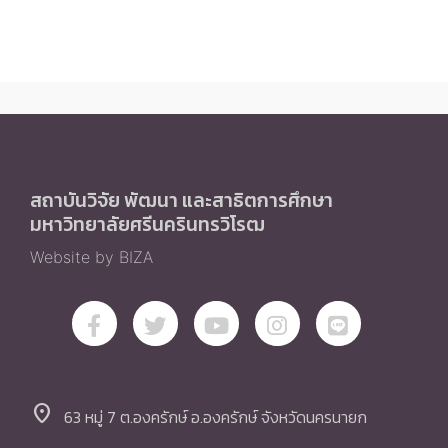
สถาบันวิจัย พัฒนา และสาธิตการศึกษา
มหาวิทยาลัยศรีนครินทรวิโรฒ
Website by BIZA
location_on
63 หมู่ 7 ต.องครักษ์ อ.องครักษ์ จังหวัดนครนายก