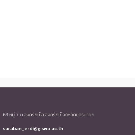
63 หมู่ 7 ต.องครักษ์ อ.องครักษ์ จังหวัดนครนายก
saraban_erdi@g.swu.ac.th