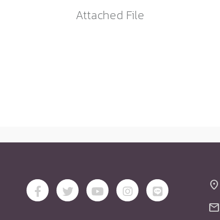
Attached File
location_on
mail