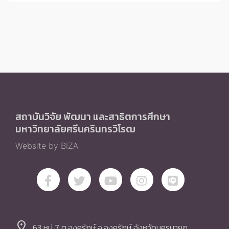
สถาบันวิจัย พัฒนา และสาธิตการศึกษา
มหาวิทยาลัยศรีนครินทรวิโรฒ
Website by BIZA
location_on
63 หมู่ 7 ต.องครักษ์ อ.องครักษ์ จังหวัดนครนายก