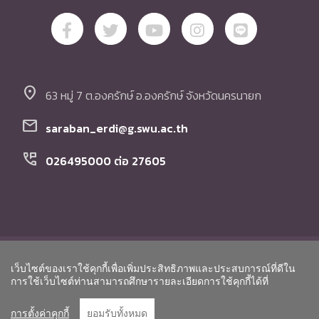
location_on
63 หมู่ 7 ต.องครักษ์ อ.องครักษ์ จังหวัดนครนายก
mail
saraban_erdi@g.swu.ac.th
perm_phone_msg
026495000 ต่อ 27605
© Copyright สถาบันวิจัย พัฒนา และสาธิตการศึกษา
เว็บไซต์ของเราใช้คุกกี้เพื่อเพิ่มประสิทธิภาพและประสบการณ์ที่ดีใน
มหาวิทยาลัยศรีนครินทรวิโรฒ. All Rights Reserved.
Go to To
การใช้เว็บไซต์ท่านสามารถศึกษารายละเอียดการใช้คุกกี้ได้ที่
การตั้งค่าคุกกี้
ยอมรับทั้งหมด