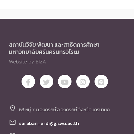
สถาบันวิจัย พัฒนา และสาธิตการศึกษา
มหาวิทยาลัยศรีนครินทรวิโรฒ
Website by BIZA
location_on
63 หมู่ 7 ต.องครักษ์ อ.องครักษ์ จังหวัดนครนายก
mail
saraban_erdi@g.swu.ac.th