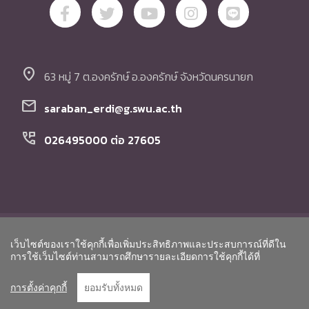
location_on
63 หมู่ 7 ต.องครักษ์ อ.องครักษ์ จังหวัดนครนายก
mail
saraban_erdi@g.swu.ac.th
perm_phone_msg
026495000 ต่อ 27605
© Copyright สถาบันวิจัย พัฒนา และสาธิตการศึกษา
เว็บไซต์ของเราใช้คุกกี้เพื่อเพิ่มประสิทธิภาพและประสบการณ์ที่ดีใน
มหาวิทยาลัยศรีนครินทรวิโรฒ. All Rights Reserved.
Go to To
การใช้เว็บไซต์ท่านสามารถศึกษารายละเอียดการใช้คุกกี้ได้ที่
การตั้งค่าคุกกี้
ยอมรับทั้งหมด