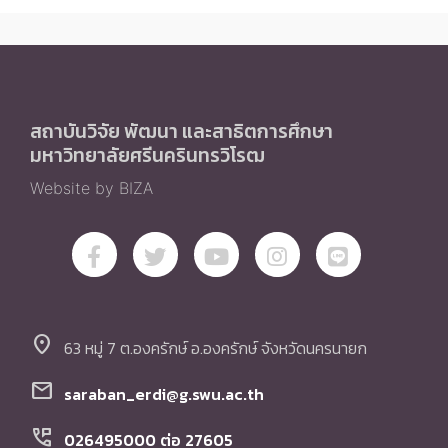
สถาบันวิจัย พัฒนา และสาธิตการศึกษา
มหาวิทยาลัยศรีนครินทรวิโรฒ
Website by BIZA
location_on
63 หมู่ 7 ต.องครักษ์ อ.องครักษ์ จังหวัดนครนายก
mail
saraban_erdi@g.swu.ac.th
perm_phone_msg
026495000 ต่อ 27605