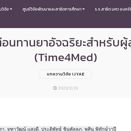
วิจัย
ศูนย์วิจัยพัฒนาและสาธิตการศึกษา
ร.ร.สาธิต มศว องครั
อนทานยาอัจฉริยะสำหรับผู้ส
(Time4Med)
บทความวิจัย IJYAE
2025/12/29
ระตา, จุฑาวัฒน์ เเสงดี, ประดิพัทธ์ ชินพัลลภ, พศิน พิทักษ์วาปี