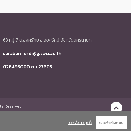
63 หมู่ 7 ต.องครักษ์ อ.องครักษ์ จังหวัดนครนายก
saraban_erdi@g.swu.ac.th
026495000 ต่อ 27605
hts Reserved.
Go to To
การตั้งค่าคุกกี้
ยอมรับทั้งหมด