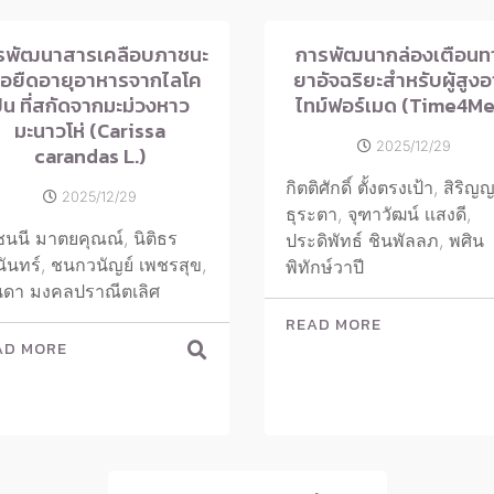
รพัฒนาสารเคลือบภาชนะ
การพัฒนากล่องเตือนท
ื่อยืดอายุอาหารจากไลโค
ยาอัจฉริยะสำหรับผู้สูงอ
ีน ที่สกัดจากมะม่วงหาว
ไทม์ฟอร์เมด (Time4Me
มะนาวโห่ (Carissa
2025/12/29
carandas L.)
กิตติศักดิ์ ตั้งตรงเป้า, สิริญ
2025/12/29
ธุระตา, จุฑาวัฒน์ เเสงดี,
ชนนี มาตยคุณณ์, นิติธร
ประดิพัทธ์ ชินพัลลภ, พศิน
ินันทร์, ชนกวนัญย์ เพชรสุข,
พิทักษ์วาปี
นดา มงคลปราณีตเลิศ
READ MORE
AD MORE