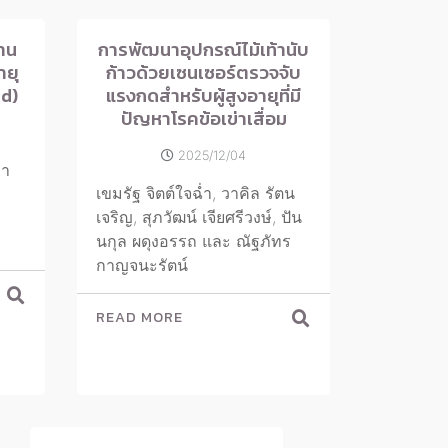
าน
การพัฒนาอุปกรณ์ไม้เท้านับ
ายุ
ก้าวด้วยเซนเซอร์ตรวจจับ
d)
แรงกดสำหรับผู้สูงอายุที่มี
ปัญหาโรคข้อเข่าเสื่อม
2025/12/04
ญา
เขมรัฐ จิตต์ใจฉ่ำ, วาคิล รัตน
เจริญ, สุภวัฒน์ เจียศรีวงษ์, ปัน
นกุล ผดุงอรรถ และ ณัฐภัทร
กาญจนะรัตน์
READ MORE