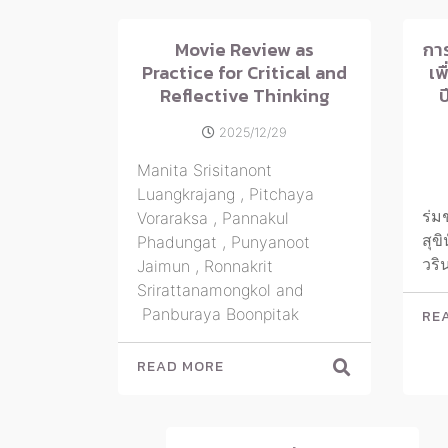
Movie Review as
กา
Practice for Critical and
เพ
Reflective Thinking
ป
2025/12/29
Manita Srisitanont
Luangkrajang , Pitchaya
ร่ม
Voraraksa , Pannakul
สุข
Phadungat , Punyanoot
วริ
Jaimun , Ronnakrit
Srirattanamongkol and
Panburaya Boonpitak
RE
READ MORE