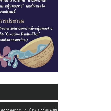
สานความงดงามแบบไทยเข้ากับแฟชั่น