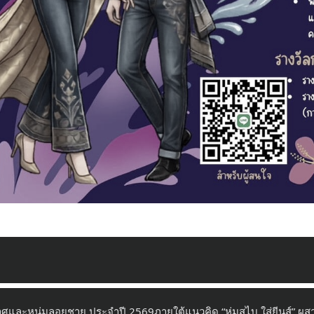
และหนุ่มลอยชาย ประจำปี 2569ภายใต้แนวคิด “ห่มสไบ ใส่ยีนส์” ผ