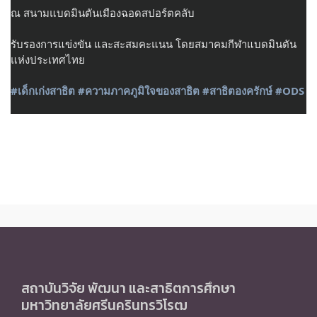
ณ สนามแบดมินตันเมืองฉอดสปอร์ตคลับ
รับรองการแข่งขัน และสะสมคะแนน โดยสมาคมกีฬาแบดมินตัน
แห่งประเทศไทย
#เด็กเก่งสาธิต
#ความภาคภูมิใจของสาธิต
#สาธิตองครักษ์
#ODS
สถาบันวิจัย พัฒนา และสาธิตการศึกษา
มหาวิทยาลัยศรีนครินทรวิโรฒ