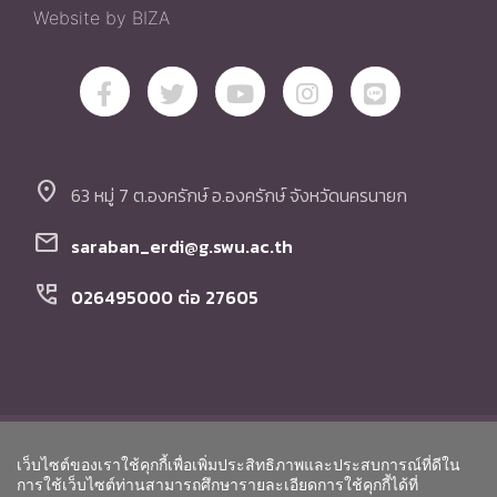
Website by BIZA
location_on
63 หมู่ 7 ต.องครักษ์ อ.องครักษ์ จังหวัดนครนายก
mail
saraban_erdi@g.swu.ac.th
perm_phone_msg
026495000 ต่อ 27605
© Copyright สถาบันวิจัย พัฒนา และสาธิตการศึกษา
เว็บไซต์ของเราใช้คุกกี้เพื่อเพิ่มประสิทธิภาพและประสบการณ์ที่ดีใน
มหาวิทยาลัยศรีนครินทรวิโรฒ. All Rights Reserved.
Go to To
การใช้เว็บไซต์ท่านสามารถศึกษารายละเอียดการใช้คุกกี้ได้ที่