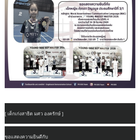
[ เด็กเก่งสาธิต มศว องครักษ์ ]
ขอแสดงความยินดีกับ