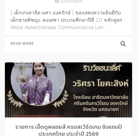
2026/08/04
[ เด็กเก่งสาธิต มศว องครักษ์ ] ขอแสดงความยินดีกับ
เด็กชายพิชญะ คงเดชา ประถมศึกษาปีที่ 2/1 หลักสูตร :
Moral Assertiveness Communicative Lan...
READ MORE
รายการ เอ็ดดูพลอยส์ ครอสเวิร์ดเกม ชิงแชมป์
ประเทศไทย ประจำปี 2569