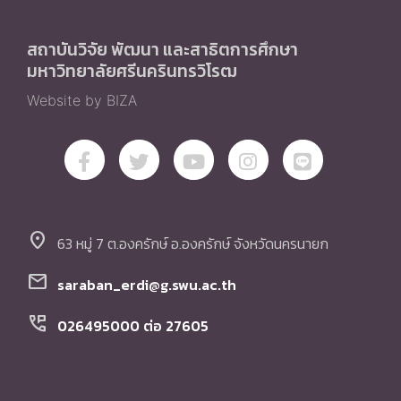
สถาบันวิจัย พัฒนา และสาธิตการศึกษา
มหาวิทยาลัยศรีนครินทรวิโรฒ
Website by BIZA
location_on
63 หมู่ 7 ต.องครักษ์ อ.องครักษ์ จังหวัดนครนายก
mail
saraban_erdi@g.swu.ac.th
perm_phone_msg
026495000 ต่อ 27605