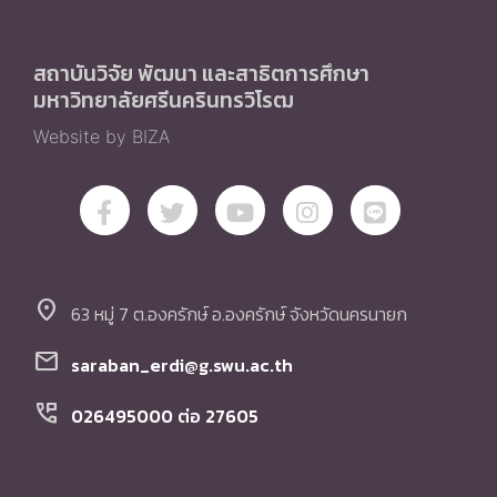
สถาบันวิจัย พัฒนา และสาธิตการศึกษา
มหาวิทยาลัยศรีนครินทรวิโรฒ
Website by BIZA
location_on
63 หมู่ 7 ต.องครักษ์ อ.องครักษ์ จังหวัดนครนายก
mail
saraban_erdi@g.swu.ac.th
perm_phone_msg
026495000 ต่อ 27605